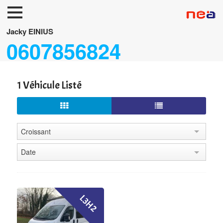
Accueil
Jacky EINIUS
0607856824
Neuf
Occasions
1 Véhicule Listé
FUNERAIRES/TPMR
Accessoires
Services
Croissant
Date
L3H2