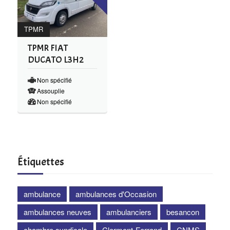
TPMR
TPMR FIAT
DUCATO L3H2
Non spécifié
Assouplie
Non spécifié
Étiquettes
ambulance
ambulances d'Occasion
ambulances neuves
ambulanciers
besancon
chambre syndicale
Clermont-Ferrand
CNMS