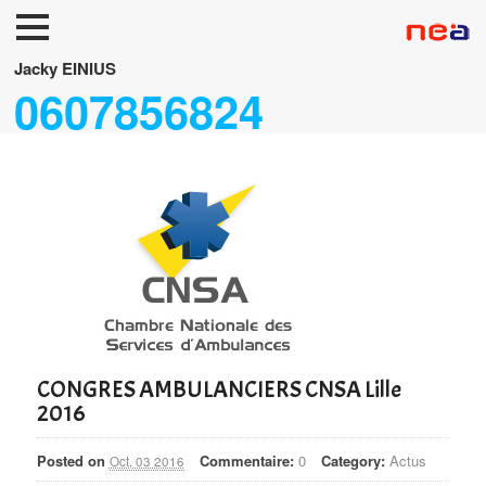
Accueil
Jacky EINIUS
0607856824
Neuf
Occasions
FUNERAIRES/TPMR
Accessoires
Services
CONGRES AMBULANCIERS CNSA Lille
2016
Posted on
Commentaire:
0
Category:
Actus
Oct, 03 2016