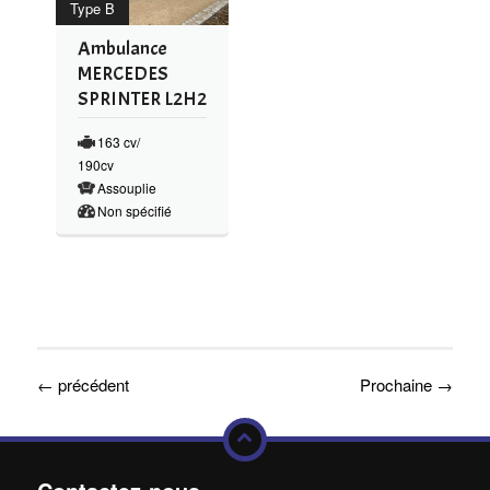
Type B
Ambulance
MERCEDES
SPRINTER L2H2
163 cv/
190cv
Assouplie
Non spécifié
←
précédent
Prochaine
→