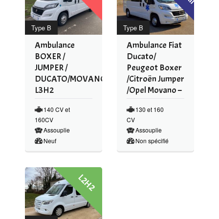
Type B
Type B
Ambulance
Ambulance Fiat
BOXER /
Ducato/
JUMPER /
Peugeot Boxer
DUCATO/MOVANO-
/Citroën Jumper
L3H2
/Opel Movano –
140 CV et
130 et 160
160CV
CV
Assouplie
Assouplie
Neuf
Non spécifié
L2H2