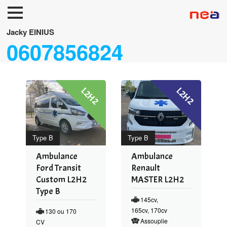
Accueil
Jacky EINIUS
0607856824
Neuf
Occasions
L2H2
L2H2
FUNERAIRES/TPMR
Accessoires
Services
Type B
Type B
Ambulance
Ambulance
Ford Transit
Renault
Custom L2H2
MASTER L2H2
Type B
145cv,
165cv, 170cv
130 ou 170
Assouplie
CV