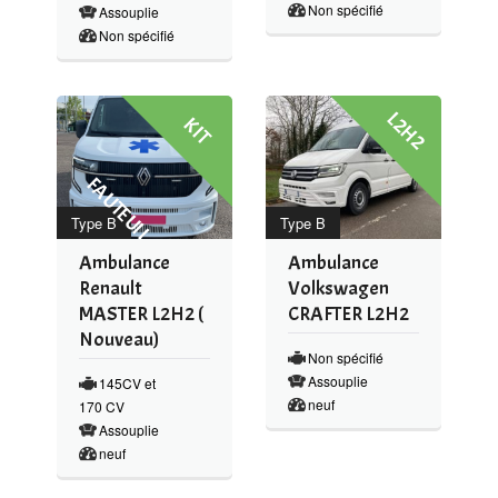
Non spécifié
Assouplie
Non spécifié
L2H2
K
I
T
A
U
T
E
U
I
F
L
Type B
Type B
Ambulance
Ambulance
Renault
Volkswagen
MASTER L2H2 (
CRAFTER L2H2
Nouveau)
Non spécifié
Assouplie
145CV et
neuf
170 CV
Assouplie
neuf