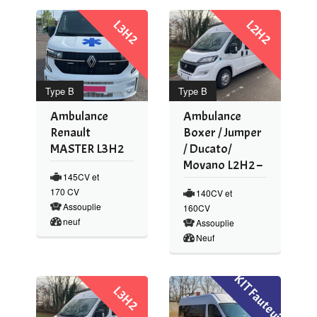
L3H2
L2H2
Type B
Type B
Ambulance
Ambulance
Renault
Boxer / Jumper
MASTER L3H2
/ Ducato/
Movano L2H2 –
145CV et
170 CV
140CV et
Assouplie
160CV
neuf
Assouplie
Neuf
KIT Fauteuil
L3H2