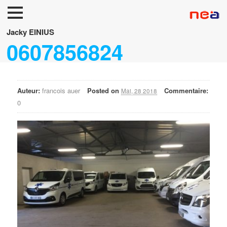
Accueil
Jacky EINIUS
0607856824
Neuf
Occasions
Auteur:
francois auer
Posted on
Commentaire:
FUNERAIRES/TPMR
Mai, 28 2018
0
Accessoires
Services