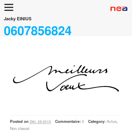
Accueil
Jacky EINIUS
0607856824
Neuf
Occasions
FUNERAIRES/TPMR
Accessoires
Services
Posted on
Commentaire:
0
Category:
Actus
,
Déc, 29 2015
Non classé