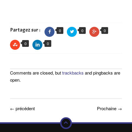
Partagez sur :
0
0
0
0
0
Comments are closed, but
trackbacks
and pingbacks are
open.
←
précédent
Prochaine
→